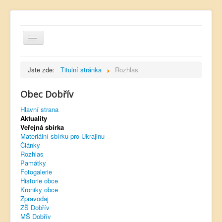
Jste zde:
Titulní stránka
Rozhlas
Obec Dobřív
Hlavní strana
Hlavní strana
Aktuality
Kontakt
Veřejná sbírka
Úřední deska
Materiální sbírku pro Ukrajinu
Články
Dobřívský zpravodaj
Rozhlas
Památky
Rozhlas
Fotogalerie
Historie obce
Sokol Dobřív
Kroniky obce
Zpravodaj
Ubytování
ZŠ Dobřív
MŠ Dobřív
Obec Pavlovsko