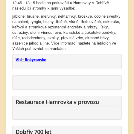
12,45 - 13,15 hodin na parkovišti u Hamrovky v Dobřívě
následující stromky k jarní výsadbě:
jabloně, hrušně, meruňky, nektarinky, broskve, odolné švestky
na pálení, ryngle, blumy, třešně, višně, třešnovišně, oskeruše,
keřové a stromkové rezistentní angrešty a rybízy, lísky,
ostružiny, stolní vinnou révu, kanadské a čukotské borůvky,
růže, rododendrony, azalky, převislé vrby, okrasné trávy,
sazenice jahod a jiné. Více informací najdete na letácích ve
Vašich poštovních schránkách.
Visit Rokycansko
Restaurace Hamrovka v provozu
Dobřív 700 let