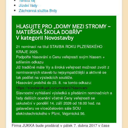
Turistů ráj
Jízdní řády
Záchranná služba Brdy
HLASUJTE PRO „DOMY MEZI STROMY –
MATEŘSKÁ ŠKOLA DOBŘÍV“
V kategorii Novostavby
21 nominací na titul STAVBA ROKU PLZEŇSKÉHO
KRAJE 2025.
Podpořte hlasování o Cenu veřejnosti svým hlasem +
sdílením odkazu
Již tradičně máte Vy a široká veřejnost možnost zvolit z
nominovaných staveb tu nejsympatičtější a aktivně se
tak podílet na výsledcích soutěže.
Hlasování probíhá do 23. 8. na tomto odkazu:
https://stavbarokupk.cz/umisteni/hlasovani/
Slavnostní vyhlášení výsledků s předáním nominačních a
řady dalších ocenění včetně Ceny veřejnosti se
uskuteční v pondělí 14. září 2026 od 18.00 hod. na
galavečeru ve víceúčelovém sále SOU
elektrotechnického v Plzni, Vejprnická 56.
Firma JUKKA bude prodávat v pátek 7. dubna 2017 v čase