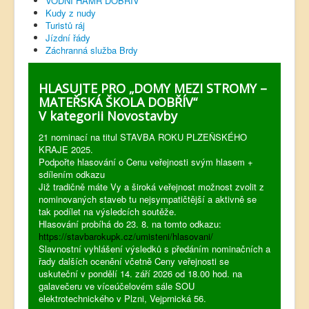
VODNÍ HAMR DOBŘÍV
Kudy z nudy
Turistů ráj
Jízdní řády
Záchranná služba Brdy
HLASUJTE PRO „DOMY MEZI STROMY –
MATEŘSKÁ ŠKOLA DOBŘÍV“
V kategorii Novostavby
21 nominací na titul STAVBA ROKU PLZEŇSKÉHO
KRAJE 2025.
Podpořte hlasování o Cenu veřejnosti svým hlasem +
sdílením odkazu
Již tradičně máte Vy a široká veřejnost možnost zvolit z
nominovaných staveb tu nejsympatičtější a aktivně se
tak podílet na výsledcích soutěže.
Hlasování probíhá do 23. 8. na tomto odkazu:
https://stavbarokupk.cz/umisteni/hlasovani/
Slavnostní vyhlášení výsledků s předáním nominačních a
řady dalších ocenění včetně Ceny veřejnosti se
uskuteční v pondělí 14. září 2026 od 18.00 hod. na
galavečeru ve víceúčelovém sále SOU
elektrotechnického v Plzni, Vejprnická 56.