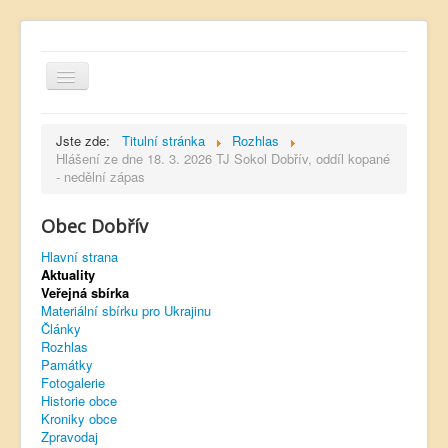
Jste zde:
Titulní stránka
Rozhlas
Hlášení ze dne 18. 3. 2026 TJ Sokol Dobřív, oddíl kopané
- nedělní zápas
Hlavní strana
Obec Dobřív
Kontakt
Hlavní strana
Úřední deska
Aktuality
Veřejná sbírka
Dobřívský zpravodaj
Materiální sbírku pro Ukrajinu
Články
Rozhlas
Rozhlas
Památky
Sokol Dobřív
Fotogalerie
Historie obce
Ubytování
Kroniky obce
Zpravodaj
Obec Pavlovsko