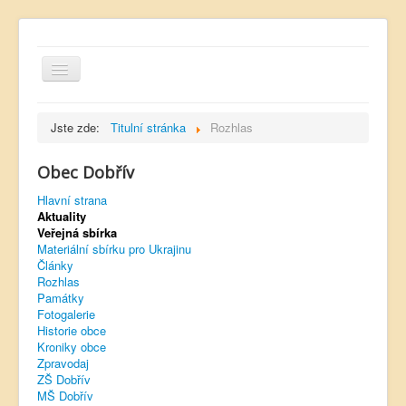
Jste zde:
Titulní stránka
Rozhlas
Obec Dobřív
Hlavní strana
Hlavní strana
Aktuality
Kontakt
Veřejná sbírka
Úřední deska
Materiální sbírku pro Ukrajinu
Články
Dobřívský zpravodaj
Rozhlas
Památky
Rozhlas
Fotogalerie
Historie obce
Sokol Dobřív
Kroniky obce
Zpravodaj
Ubytování
ZŠ Dobřív
MŠ Dobřív
Obec Pavlovsko