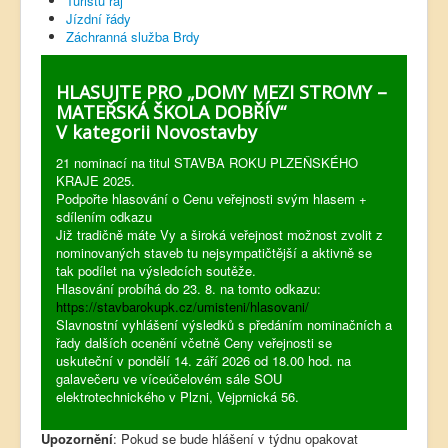
Turistů ráj
Jízdní řády
Záchranná služba Brdy
HLASUJTE PRO „DOMY MEZI STROMY –
MATEŘSKÁ ŠKOLA DOBŘÍV“
V kategorii Novostavby
21 nominací na titul STAVBA ROKU PLZEŇSKÉHO
KRAJE 2025.
Podpořte hlasování o Cenu veřejnosti svým hlasem +
sdílením odkazu
Již tradičně máte Vy a široká veřejnost možnost zvolit z
nominovaných staveb tu nejsympatičtější a aktivně se
tak podílet na výsledcích soutěže.
Hlasování probíhá do 23. 8. na tomto odkazu:
https://stavbarokupk.cz/umisteni/hlasovani/
Slavnostní vyhlášení výsledků s předáním nominačních a
řady dalších ocenění včetně Ceny veřejnosti se
uskuteční v pondělí 14. září 2026 od 18.00 hod. na
galavečeru ve víceúčelovém sále SOU
elektrotechnického v Plzni, Vejprnická 56.
Upozornění
: Pokud se bude hlášení v týdnu opakovat