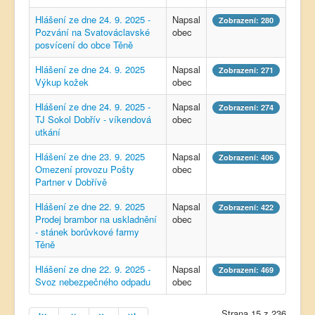
Hlášení ze dne 24. 9. 2025 -
Napsal
Zobrazení: 280
Pozvání na Svatováclavské
obec
posvícení do obce Těně
Hlášení ze dne 24. 9. 2025
Napsal
Zobrazení: 271
Výkup kožek
obec
Hlášení ze dne 24. 9. 2025 -
Napsal
Zobrazení: 274
TJ Sokol Dobřív - víkendová
obec
utkání
Hlášení ze dne 23. 9. 2025
Napsal
Zobrazení: 406
Omezení provozu Pošty
obec
Partner v Dobřívě
Hlášení ze dne 22. 9. 2025
Napsal
Zobrazení: 422
Prodej brambor na uskladnění
obec
- stánek borůvkové farmy
Těně
Hlášení ze dne 22. 9. 2025 -
Napsal
Zobrazení: 469
Svoz nebezpečného odpadu
obec
Strana 15 z 236