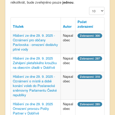
několikrát, bude zveřejněno pouze
jednou
.
Počet zobrazení
Počet
Titulek
Autor
zobrazení
Hlášení ze dne 29. 9. 2025 -
Napsal
Zobrazení: 300
Oznámení pro občany
obec
Pavlovska - omezení dodávky
pitné vody
Hlášení ze dne 29. 9. 2025
Napsal
Zobrazení: 297
Zahájení pletařského kroužku
obec
na obecním úřadě v Dobřívě
Hlášení ze dne 29. 9. 2025 -
Napsal
Zobrazení: 310
Oznámení o místě a době
obec
konání voleb do Poslanecké
sněmovny Parlamentu České
republiky
Hlášení ze dne 29. 9. 2025
Napsal
Zobrazení: 285
Omezení provozu Pošty
obec
Partner v Dobřívě