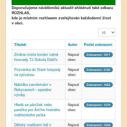
Doporučujeme návštěvníků aktualit shlédnutí také odkazu
ROZHLAS,
kde je místním rozhlasem zveřejňován každodenní život
v obci.
Počet zobrazení
Titulek
Autor
Počet zobrazení
Změna místa konání valné
Napsal
Zobrazení: 1817
hromady TJ Sokola Dobřív
obec
Pozvánka do Staré hospody
Napsal
Zobrazení: 2183
na zpívanou
obec
Nabídka zaměstnání v
Napsal
Zobrazení: 1662
Rokycanech - operátor
obec
výroby
Hledá se páníček nebo
Napsal
Zobrazení: 1570
panička pro Árčího hodného
obec
maltézského psíka
Dětský maškarní bál v
Napsal
Zobrazení: 1544