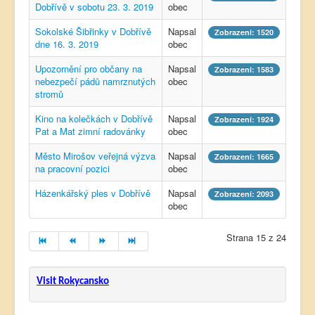
Dobřívě v sobotu 23. 3. 2019
obec
Sokolské Šibřinky v Dobřívě
Napsal
Zobrazení: 1520
dne 16. 3. 2019
obec
Upozornění pro občany na
Napsal
Zobrazení: 1583
nebezpečí pádů namrznutých
obec
stromů
Kino na kolečkách v Dobřívě
Napsal
Zobrazení: 1924
Pat a Mat zimní radovánky
obec
Město Mirošov veřejná výzva
Napsal
Zobrazení: 1665
na pracovní pozici
obec
Házenkářský ples v Dobřívě
Napsal
Zobrazení: 2093
obec
Strana 15 z 24
Visit Rokycansko