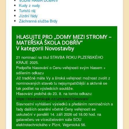
VODNÍ HAMR DOBŘÍV
Kudy z nudy
Turistů ráj
Jízdní řády
Záchranná služba Brdy
HLASUJTE PRO „DOMY MEZI STROMY –
MATEŘSKÁ ŠKOLA DOBŘÍV“
V kategorii Novostavby
21 nominací na titul STAVBA ROKU PLZEŇSKÉHO
KRAJE 2025.
Podpořte hlasování o Cenu veřejnosti svým hlasem +
sdílením odkazu
Již tradičně máte Vy a široká veřejnost možnost zvolit z
nominovaných staveb tu nejsympatičtější a aktivně se
tak podílet na výsledcích soutěže.
Hlasování probíhá do 23. 8. na tomto odkazu:
https://stavbarokupk.cz/umisteni/hlasovani/
Slavnostní vyhlášení výsledků s předáním nominačních a
řady dalších ocenění včetně Ceny veřejnosti se
uskuteční v pondělí 14. září 2026 od 18.00 hod. na
galavečeru ve víceúčelovém sále SOU
elektrotechnického v Plzni, Vejprnická 56.