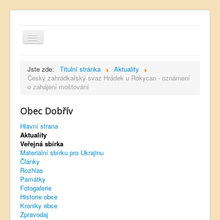
Jste zde:
Titulní stránka
Aktuality
Český zahrádkařský svaz Hrádek u Rokycan - oznámení
o zahájení moštování
Hlavní strana
Obec Dobřív
Kontakt
Hlavní strana
Úřední deska
Aktuality
Veřejná sbírka
Dobřívský zpravodaj
Materiální sbírku pro Ukrajinu
Články
Rozhlas
Rozhlas
Památky
Sokol Dobřív
Fotogalerie
Historie obce
Ubytování
Kroniky obce
Zpravodaj
Obec Pavlovsko